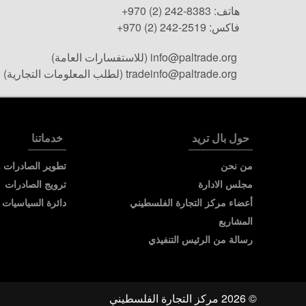
هاتف:
+970 (2) 242-8383
فاكس:
+970 (2) 242-2519
info@paltrade.org
(للاستفسارات العامة)
tradeinfo@paltrade.org
(لطلب المعلومات التجارية)
حول بال تريد
خدماتنا
من نحن
تطوير الصادرات و
مجلس الادارة
ترويج الصادرات
أعضاء مركز التجارة الفلسطيني
دائرة السياسيات ا
المشاريع
رسالة من الرئيس التنفيذي
© 2026 مركز التجارة الفلسطيني