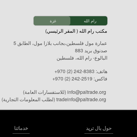
رام الله
غزة
مكتب رام الله ( المقر الرئيسي)
عمارة مول فلسطين،بجانب بلازا مول، الطابق 5
صدنوق بريد 883
البالوع- رام الله، فلسطين
هاتف:
+970 (2) 242-8383
فاكس:
+970 (2) 242-2519
info@paltrade.org
(للاستفسارات العامة)
tradeinfo@paltrade.org
(لطلب المعلومات التجارية)
حول بال تريد
خدماتنا