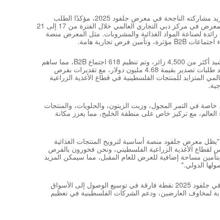
دبي، الإمارات العربية المتحدة – اختتم مركز التجارة الفلسطيني - بال تريد مشاركته الناجحة في معرض جلفود 2025، مؤكدًا الطلب
العالمي المتزايد على المنتجات الغذائية الفلسطينية عالية الجودة. أقيم المعرض في مركز دبي التجاري العالمي خلال الفترة من 17 إلى 21
جعله منصة عالمية رائدة لصناعة المواد الغذائية والمشروبات. مثل المعرض منصة
رص تجارية هامة.
جذب الجناح الفلسطيني في الركن M-248 في قاعات الشيخ مكتوم ورشيد أكثر من 4,500 زائر، وتم تنظيم 618 اجتماع B2B، مما ساهم
في ربط الشركات الفلسطينية بالأسواق الدولية. أسفر المعرض عن تأكيد طلبات تصدير بقيمة 4.68 مليون دولار، مع تقديرات بفرص
م تبرز التقدير العالمي المتزايد للمنتجات الفلسطينية في قطاع الأغذية الزراعية
ية.
، خاصة في التمر المجول، وزيت الزيتون، والحلويات، والمنتجات
 العالم، مع تركيز خاص على منطقة الخليج، مما يعزز مكانة
: "يظل معرض جلفود منصة أساسية لترويج المنتجات الغذائية
نافس لقطاع الأغذية الزراعية الفلسطيني، ونحن فخورون بالفرص
ا بتأمين مساحة إضافية للعرض للعام المقبل، مما سيمكن المزيد
لها الدولي."
ومع تقدم المركز في مهمته لدعم الصادرات الفلسطينية، يمثل إنجازاته في جلفود 2025 نقطة فارقة في توسيع الوصول إلى الأسواق
جابة لمخاوف العارضين، ودعم الشركات الفلسطينية في تعظيم