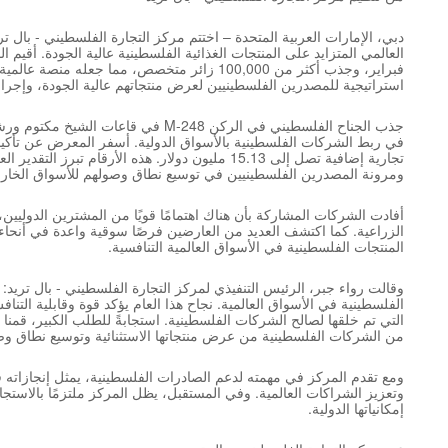
فبراير، وجذب أكثر من 100,000 زائر متخصص، مما 
استراتيجية للمصدرين الفلسطينيين لعرض منتجاتهم عالية الجودة، وإجراء اجتماعات B2B مؤثرة، وتأمين ف
تجارية إضافية تصل إلى 15.13 مليون دولار. هذه الأرقا
ومرونة المصدرين الفلسطينيين في توسيع نطاق وصولهم للأسواق الخارج
أفادت الشركات المشاركة بأن هناك اهتمامًا قويًا من المشترين الدوليين
الزراعية. كما اكتشف العديد من العارضين فرصًا سوقية واعدة في أنحاء
المنتجات الفلسطينية في الأسواق العالمية التنافسية.
وقالت رواء جبر، الرئيس التنفيذي لمركز التجارة الفلسطيني - بال تريد
الفلسطينية في الأسواق العالمية. نجاح هذا العام يؤكد قوة وقابلية الت
التي تم خلقها لصالح الشركات الفلسطينية. استجابةً للطلب الكبير، قمن
من الشركات الفلسطينية من عرض منتجاتها الاستثنائية وتوسيع نطاق وصو
وتعزيز الشراكات العالمية. وفي المستقبل، يظل المركز ملتزمًا بالاست
إمكانياتها الدولية.