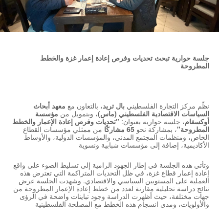
جلسة حوارية تبحث تحديات وفرص إعادة إعمار غزة والخطط
المطروحة
نظّم مركز التجارة الفلسطيني
بال تريد
، بالتعاون مع
معهد أبحاث
السياسات الاقتصادية الفلسطيني (ماس)
، وبتمويل من
مؤسسة
أوكسفام
، جلسة حوارية بعنوان:
"
تحديات وفرص إعادة الإعمار والخطط
المطروحة"
، بمشاركة نحو
65
مشاركًا
من ممثلي مؤسسات القطاع
الخاص، ومنظمات المجتمع المدني، والمؤسسات الدولية، والأوساط
الأكاديمية، إضافة إلى مؤسسات شبابية ونسوية
وتأتي هذه الجلسة في إطار الجهود الرامية إلى تسليط الضوء على واقع
إعادة إعمار قطاع غزة، في ظل التحديات المتراكمة التي تعترض هذه
العملية على المستويين السياسي والاقتصادي. وشهدت الجلسة عرض
نتائج دراسة تحليلية مقارنة لعدد من خطط إعادة الإعمار المطروحة من
جهات مختلفة، حيث أظهرت الدراسة وجود تباينات واضحة في الرؤى
والأولويات، ومدى انسجام هذه الخطط مع المصلحة الفلسطينية