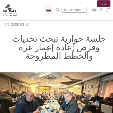
العربية
menu
search
y
f
calendar_today
2026-03-30
calendar_today
جلسة حوارية تبحث تحديات
وفرص إعادة إعمار غزة
والخطط المطروحة