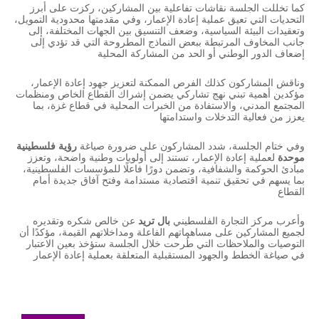
كما تخللت الجلسة نقاشات تفاعلية بين المشاركين، ركزت على أبرز
التحديات التي تعيق عملية إعادة الإعمار، وفي مقدمتها محدودية التمويل،
وتعقيدات البيئة السياسية، وضعف التنسيق بين الجهات المختلفة، إلى
جانب المخاوف المرتبطة ببعض النماذج المطروحة التي قد تؤدي إلى
إضعاف الدور الوطني أو الحد من المشاركة المحلية
وناقش المشاركون كذلك الفرص الممكنة لتعزيز جهود إعادة الإعمار،
مؤكدين أهمية تبني نهج تشاركي يضمن إشراك القطاع الخاص ومنظمات
المجتمع المدني، والاستفادة من الخبرات المحلية في قطاع غزة، بما
يعزز من فعالية التدخلات واستدامتها
وفي ختام الجلسة، شدد المشاركون على ضرورة صياغة
رؤية فلسطينية
موحدة
لعملية إعادة الإعمار، تستند إلى أولويات وطنية واضحة، وتعزز
مبادئ الحوكمة والشفافية، وتضمن دورًا فاعلًا للمؤسسات الفلسطينية،
بما يسهم في تحقيق تنمية اقتصادية مستدامة وفتح آفاق جديدة أمام
القطاع
وأعرب مركز التجارة الفلسطيني
بال تريد
عن خالص شكره وتقديره
لجميع المشاركين على مساهماتهم الفاعلة ومداخلاتهم القيمة، مؤكدًا أن
التوصيات والملاحظات التي طُرحت خلال الجلسة ستؤخذ بعين الاعتبار
في صياغة الخطط والجهود المستقبلية المتعلقة بعملية إعادة الإعمار