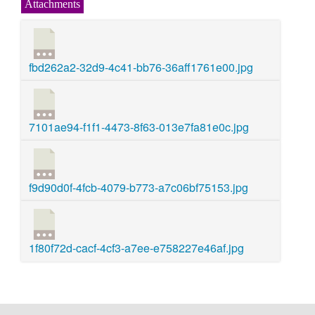
Attachments
fbd262a2-32d9-4c41-bb76-36aff1761e00.jpg
7101ae94-f1f1-4473-8f63-013e7fa81e0c.jpg
f9d90d0f-4fcb-4079-b773-a7c06bf75153.jpg
1f80f72d-cacf-4cf3-a7ee-e758227e46af.jpg