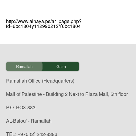
http://www.alhaya.ps/ar_page.php?
id=6bc1804y112990212Y6bc1804
Ramallah
Gaza
Ramallah Office (Headquarters)
Mall of Palestine - Building 2 Next to Plaza Mall, 5th floor
P.O. BOX 883
AL-Balou' - Ramallah
TEL: +970 (2) 242-8383