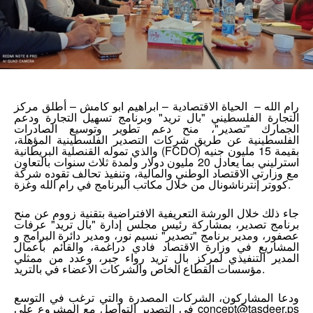
رام الله – الحياة الاقتصادية – ابراهيم ابو كامش – أطلق مركز
التجارة الفلسطيني "بال تريد" وبرنامج تسهيل التجارة ودعم
الجمارك "تصدير"، منح دعم تطوير وتوسيع الصادرات
الفلسطينية عن طريق شركات التصدير الفلسطينية المؤهلة،
والذي تموله القنصلية البريطانية (FCDO) بقيمة 15 مليون جنيه
استرليني بما يعادل 20 مليون دولار ولمدة ثلاث سنوات بالتعاون
مع وزارتي الاقتصاد الوطني والمالية، وتنفيذ تحالف تقوده شركة
كووتر إنترناشونال من خلال مكاتب البرنامج في رام الله وغزة.
جاء ذلك خلال الورشة التعريفية الافتراضية بتقنية زووم عن منح
برنامج تصدير، بمشاركة رئيس مجلس إدارة "بال تريد" عرفات
عصفور، ومدير برنامج "تصدير" نسيم نور، ومدير دائرة البرامج و
المشاريع في وزارة الاقتصاد فادي دراغمة، والقائم بأعمال
المدير التنفيذي لمركز بال تريد رواء جبر، وعدد من ممثلي
مؤسسات القطاع الخاص والشركات الاعضاء في بالتريد.
ودعا المشاركون، الشركات المصدرة والتي ترغب في التوسع
في التصدير التواصل مع المشروع على concept@tasdeer.ps