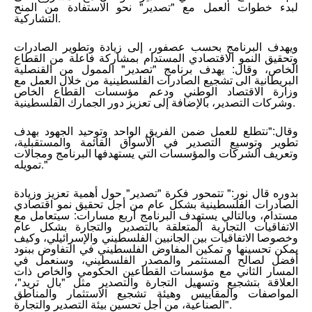
لبدء خطوات العمل مع "تصدير" نحو الاستفادة من المنح
التشاركية.
ويهدف البرنامج بحسب عصفور، إلى زيادة وتطوير الصادرات
وتحقيق النمو الاقتصادي المستدام بمشاركة فاعلة من القطاع
الخاص، وقال: يهدف برنامج "تصدير" الممول من القنصلية
البريطانية الى تشجيع الصادرات الفلسطينية من خلال العمل مع
وزارة الاقتصاد الوطني ودعم مؤسسات القطاع الخاص
وشركات التصدير، بالإضافة إلى تعزيز دور الجمارك الفلسطينية.
وقال:"نتطلع للعمل ضمن الفريق الواحد وتوحيد الجهود بهدف
تطوير وتوسيع التصدير في الأسواق القائمة والمستقبلية،
وتعريف الشركات والمؤسسات التي يستهدفها البرنامج ومجالات
تمويله."
بدوره قال نور:" تتمحور فكرة "تصدير" حول أهمية تعزيز وزيادة
الصادرات الفلسطينية بشكل عام من أجل تحقيق نمو اقتصادي
مستدام، وبالتالي يستهدف البرنامج أربع مسارات: سيتعامل مع
الاتفاقيات التجارية المتعلقة بالتصدير والتجارة بشكل عام
وخصوصا الاتفاقيات بين الجانبين الفلسطيني والإسرائيلي، وكيف
يمكن تحسينها و تمكين المفاوض الفلسطيني في التفاوض ببنود
أفضل لصالح المستثمر والمصدر الفلسطيني، وسنعمل في
المسار الثاني مع مؤسسات القطاعين الحكومي والخاص ذات
العلاقة بتشجيع وتسهيل التجارة والتصدير مثل "بال تريد"،
المواصفات والمقاييس وهيئة تشجيع الاستثمار والمناطق
الصناعية، من أجل تحسين بيئة التصدير والتجارة".