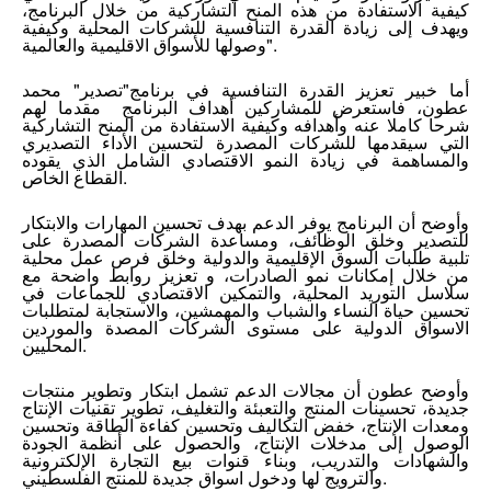
كيفية الاستفادة من هذه المنح التشاركية من خلال البرنامج،
ويهدف إلى زيادة القدرة التنافسية للشركات المحلية وكيفية
وصولها للأسواق الاقليمية والعالمية".
أما خبير تعزيز القدرة التنافسية في برنامج"تصدير" محمد
عطون، فاستعرض للمشاركين أهداف البرنامج مقدما لهم
شرحا كاملا عنه وأهدافه وكيفية الاستفادة من المنح التشاركية
التي سيقدمها للشركات المصدرة لتحسين الأداء التصديري
والمساهمة في زيادة النمو الاقتصادي الشامل الذي يقوده
القطاع الخاص.
وأوضح أن البرنامج يوفر الدعم بهدف تحسين المهارات والابتكار
للتصدير وخلق الوظائف، ومساعدة الشركات المصدرة على
تلبية طلبات السوق الإقليمية والدولية وخلق فرص عمل محلية
من خلال إمكانات نمو الصادرات، و تعزيز روابط واضحة مع
سلاسل التوريد المحلية، والتمكين الاقتصادي للجماعات في
تحسين حياة النساء والشباب والمهمشين، والاستجابة لمتطلبات
الاسواق الدولية على مستوى الشركات المصدة والموردين
المحليين.
وأوضح عطون أن مجالات الدعم تشمل ابتكار وتطوير منتجات
جديدة، تحسينات المنتج والتعبئة والتغليف، تطوير تقنيات الإنتاج
ومعدات الإنتاج، خفض التكاليف وتحسين كفاءة الطاقة وتحسين
الوصول إلى مدخلات الإنتاج، والحصول على أنظمة الجودة
والشهادات والتدريب، وبناء قنوات بيع التجارة الإلكترونية
والترويج لها ودخول اسواق جديدة للمنتج الفلسطيني.