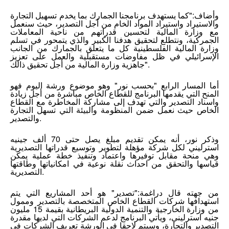
وأضاف:"كما يستهدف برنامجنا الجمارك بما يخدم تسهيل التجارة
والاستيراد واستيراد المواد الخام من أجل التصدير، حيث سنعمل
مع وزارة المالية لتحسين قدراتهم من ناحية المعاملات
الجمركية، ونتطلع لتحقيق هدفنا الكبير والذي يتمحور في تسلم
وزارة المالية الفلسطينية كل ما يتعلق بالجمارك من الجانب
الإسرائيلي في ظل مفاوضات مستقبلية والعمل على تعزيز
جاهزية وزارة المالية من أجل تحقيق ذالك".
أما المسار الرابع "بحسب نور" وهو موضوع ورشة اليوم فهو
المنح التي يقدمها البرنامج للقطاع الخاص مباشرة من أجل زيادة
واسناد التصدير والتي تهدف إلى مشاركة المخاطرة مع القطاع
الخاص حيث نعمل ضمن المنظومة والبيئة التي تسهل التجارة
والتصدير.
وذكر نور، أنه يمكن تقديم مبلغ يصل حتى 70 ألف جينيه
استرليني لكل شركة مؤهلة لتطوير وتوسيع قدراتها التصديرية
وهي منحة مقابل توفيرها واعتماد وتنفيذ خطة عملية يمكن
قياسها والتحقق من احداث نقلة نوعية في امكانياتها وطاقتها
التصديرية.
من جهته قال دراغمة:"تصدير" هو أحد المشاريع التي يتم
استهدافها شركات القطاع الخاص المتخصصة بالتصدير وممول
من وزارة الخارجية والتنمية الدولية البريطانية بقيمة 15 مليون
جنيه استرليني، ويأتي البرنامج لدعم الشركات التي لديها مقدرة
التصدير والتجارة، وسيتم لاحقا في الورشة تعريف الشركات في